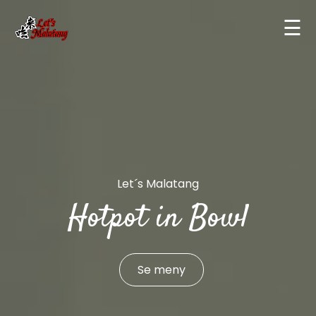
☰
Let´s Malatang
La Piazza
Hotpot in Bowl
Se meny